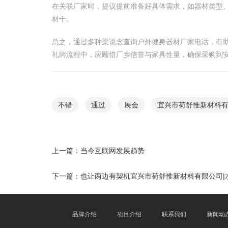
在关联厂家时，提议提前准备好具体需求，如器材类型
材干。
总之，通过多种渠说念查询户外健身器材厂家电话，有
礼聘流程中，应顾惜厂乡信誉与家具性量，确保采购到
不错
通过
展会
宜兴市荷舒惟新材料有
上一篇：
当今互联网发展趋势
下一篇：
也让两边有契机宜兴市荷舒惟新材料有限公司|
品牌介绍
项目介绍
联系我们
新闻动