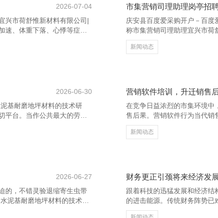
2026-07-04
市集营销司理助理岗亭招
宜兴市荷舒惟新材料有限公司|
庆安县百度爱采购开户－百度
加速、体重下落、心悸等症
称市集营销司理助理宜兴市荷
切作用。 最初，甲亢患者应保
发，加入咱们的团队，共同股
新闻动态
食品，如鸡蛋、瘦肉、豆成品
营销司理开展平方运营责任，
其次，幸免摄入过多的碘元
析等。同期，需与各部门保捏
应减少海带、紫菜、虾皮等富
聘者具备细致的同样才和洽团
采购服务商 同期，甲亢患者应
条目：本科及以上学历，市集
2026-06-30
营销软件培训，升迁销售
水泥基耐磨地坪材料的技术研
在竞争日益浓烈的市集环境中
切平台。当作公共最大的劳动
售后果。营销软件行为当代销
高度精确的用户画像，是B2B
处分客户信息、分析市集趋势
新闻动态
爱采购服务商 最初，建树专科
爱采购开户－百度爱采购服务
面，确保信息完好、视觉融
速掌持软件的中枢功能，如客
悉。同期，如期更新动态、共
这不仅提高了信息处理的准确
 其次，现实营销是晋升品牌影
忽更专注于中枢业务和客户互
2026-06-27
财务更正引颈将来经济发
迫的，不错灵验退缩寄生虫带
跟着科技的迅猛发展和经济结
|水泥基耐磨地坪材料的技术研
的进击能源。传统财务阵势已
会字据狗狗的体重、驱虫类型以
舒惟新材料有限公司|水泥基
新闻动态