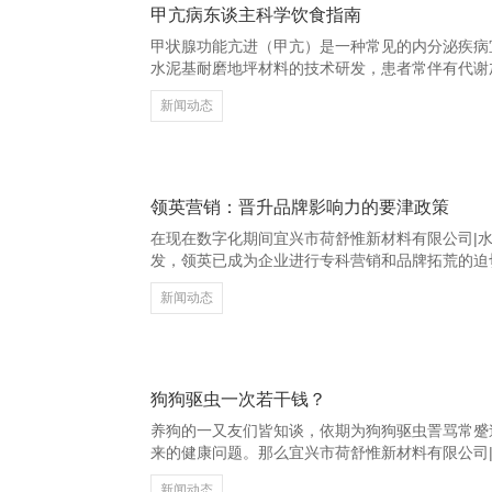
甲亢病东谈主科学饮食指南
甲状腺功能亢进（甲亢）是一种常见的内分泌疾病
水泥基耐磨地坪材料的技术研发，患者常伴有代谢
状。科学合理的饮食对放置病情、改善症状具有热
新闻动态
证填塞的热量摄入，提议选拔高卵白、高维生素的
和簇新蔬菜生果，以补充体格浪费的能量和养分。
素，因为碘是合成甲状腺激素的热切原料。因此，
含碘的食品摄入。 庆安县百度爱采购开户－百度爱
幸免
领英营销：晋升品牌影响力的要津政策
在现在数字化期间宜兴市荷舒惟新材料有限公司|
发，领英已成为企业进行专科营销和品牌拓荒的迫
酬酢鸠合，领英不仅领有弘远的用户基数，还具备
新闻动态
营销的理念念接纳。 庆安县百度爱采购开户－百度
的品牌形象是领英营销的基础。企业应优化公司页
合，并通过发布高质料现实展示专科实力与行业知
享行业趋势和得胜案例，有助于增强品牌简直度。
响
狗狗驱虫一次若干钱？
养狗的一又友们皆知谈，依期为狗狗驱虫詈骂常蹙
来的健康问题。那么宜兴市荷舒惟新材料有限公司
发，狗狗驱虫一次能够需要若干钱呢？ 驱虫用度
新闻动态