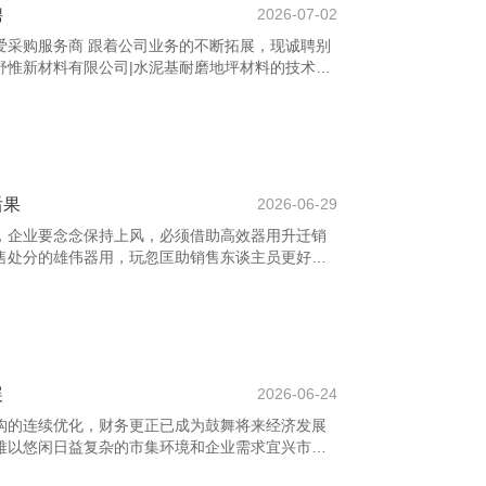
聘
2026-07-02
爱采购服务商 跟着公司业务的不断拓展，现诚聘别
舒惟新材料有限公司|水泥基耐磨地坪材料的技术研
东品牌发展与市集增长。 该岗亭主要追究协助市集
包括市集调研、步履谋划、宣传贵寓整理及数据分
细致同样，确保营销战略的灵验膨大。咱们但愿应
队互助精神，有有关实习或责任教授者优先。 职位
营销、传媒、告白等有关专科；纯熟使用办公软件
后果
2026-06-29
，企业要念念保持上风，必须借助高效器用升迁销
售处分的雄伟器用，玩忽匡助销售东谈主员更好地
、优化销售经过，从而升迁举座事迹。 庆安县百度
商 通过系统的营销软件培训，销售东谈主员不错快
户关连处分（CRM）、数据分析、自动化营销等。
性，也检朴了大批手动操作的时间，使销售团队玩
动。 此外，培训还能增强职工对数字化器用的哄骗
展
2026-06-24
构的连续优化，财务更正已成为鼓舞将来经济发展
难以悠闲日益复杂的市集环境和企业需求宜兴市荷
耐磨地坪材料的技术研发，惟有通过更正，才调收场